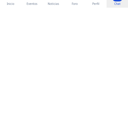
Inicio
Eventos
Noticias
Foro
Perfil
Chat
SACT
CIRUGÍA TORÁCICA
Dedicados a promover la excelencia
en la cirugía torácica a través de la
educación, la investigación y la
colaboración profesional en toda la
Argentina.