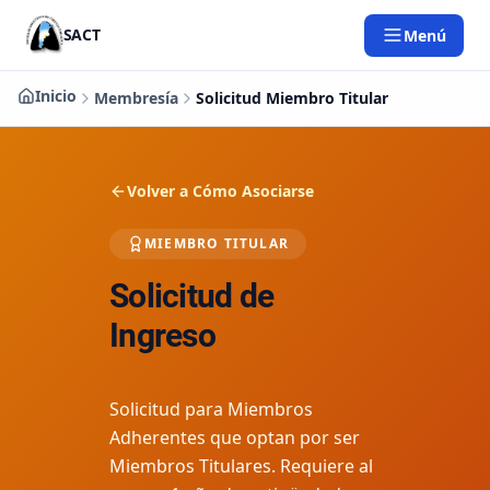
Saltar al contenido principal
SACT
Menú
Inicio
Membresía
Solicitud Miembro Titular
Volver a Cómo Asociarse
MIEMBRO TITULAR
Solicitud de
Ingreso
Solicitud para Miembros
Adherentes que optan por ser
Miembros Titulares
. Requiere al